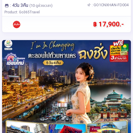
: 4วัน 3คืน
: GO1CNXHAN-FD004
(10 ดูช่วงเวลา)
Product: Go365Travel
฿ 17,900.-