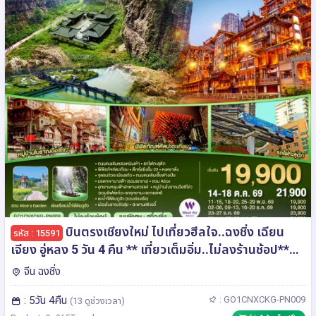
บินตรงเชียงใหม่ ไปเที่ยวฮีลใจ..ฉงชิ่ง เฉียน
รหัส : 15591
เจียง อู่หลง 5 วัน 4 คืน ** เที่ยวเต็มอิ่ม..ไม่ลงร้านช้อป**
โดยสายการบิน West Air (PN)
จีน ฉงชิ่ง
: 5วัน 4คืน
: GO1CNXCKG-PN009
(13 ดูช่วงเวลา)