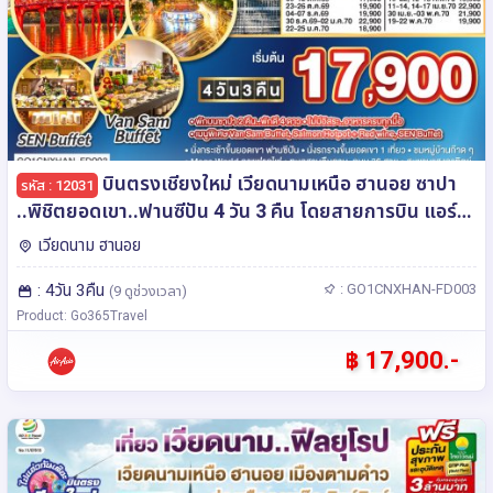
บินตรงเชียงใหม่ เวียดนามเหนือ ฮานอย ซาปา
รหัส : 12031
..พิชิตยอดเขา..ฟานซีปัน 4 วัน 3 คืน โดยสายการบิน แอร์
เอเชีย (FD) ** พักโรงแรม ระดับ 4 ดาว **
เวียดนาม ฮานอย
: 4วัน 3คืน
: GO1CNXHAN-FD003
(9 ดูช่วงเวลา)
Product: Go365Travel
฿ 17,900.-