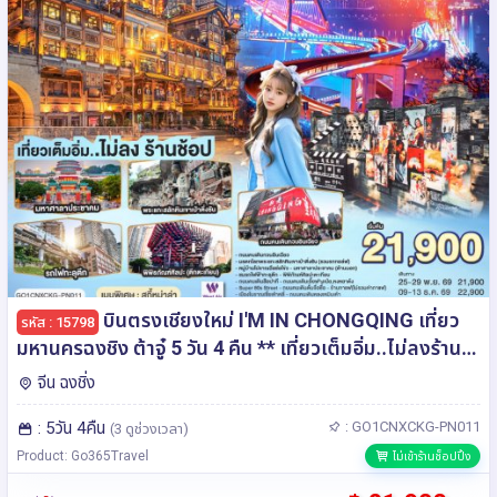
บินตรงเชียงใหม่ I'M IN CHONGQING เที่ยว
รหัส : 15798
มหานครฉงชิง ต้าจู๋ 5 วัน 4 คืน ** เที่ยวเต็มอิ่ม..ไม่ลงร้าน
ช้อป** โดยสายการบิน West Air (PN)
จีน ฉงชิ่ง
: 5วัน 4คืน
: GO1CNXCKG-PN011
(3 ดูช่วงเวลา)
Product: Go365Travel
ไม่เข้าร้านช็อปปิ้ง