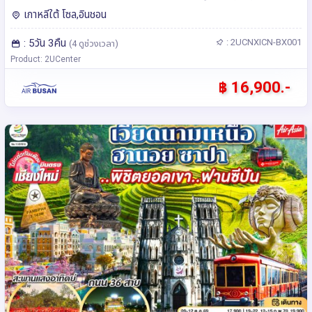
เกาหลีใต้ โซล,อินชอน
: 5วัน 3คืน
: 2UCNXICN-BX001
(4 ดูช่วงเวลา)
Product: 2UCenter
฿ 16,900.-