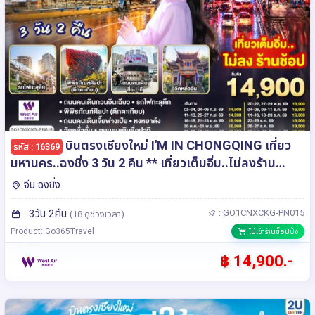
บินตรงเชียงใหม่ I'M IN CHONGQING เที่ยว
รหัส : 16369
มหานคร..ฉงชิ่ง 3 วัน 2 คืน ** เที่ยวเต็มอิ่ม..ไม่ลงร้าน
ช้อป** โดยสายการบิน West Air (PN)
จีน ฉงชิ่ง
: 3วัน 2คืน
: GO1CNXCKG-PN015
(18 ดูช่วงเวลา)
Product: Go365Travel
ไม่เข้าร้านช็อปปิ้ง
฿ 14,900.-