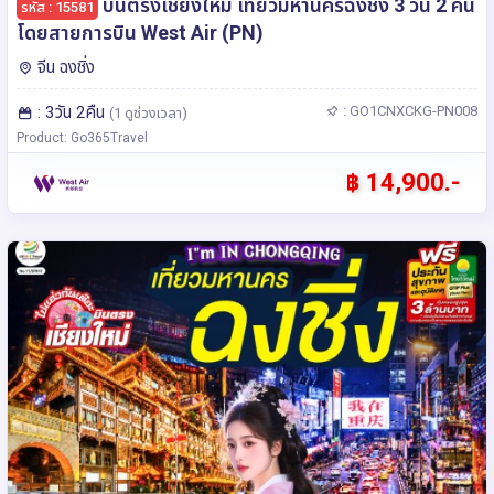
บินตรงเชียงใหม่ เที่ยวมหานครฉงชิ่ง 3 วัน 2 คืน
รหัส : 15581
โดยสายการบิน West Air (PN)
จีน ฉงชิ่ง
: 3วัน 2คืน
: GO1CNXCKG-PN008
(1 ดูช่วงเวลา)
Product: Go365Travel
฿ 14,900.-