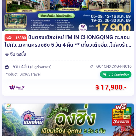
บินตรงเชียงใหม่ I'M IN CHONGQING ตะลอน
รหัส : 16380
ไปทั่ว..มหานครฉงชิง 5 วัน 4 คืน ** เที่ยวเต็มอิ่ม..ไม่ลงร้าน
ช้อป** โดยสายการบิน West Air (PN)
จีน ฉงชิ่ง
: 5วัน 4คืน
: GO1CNXCKG-PN016
(3 ดูช่วงเวลา)
Product: Go365Travel
ไม่เข้าร้านช็อปปิ้ง
฿ 17,900.-