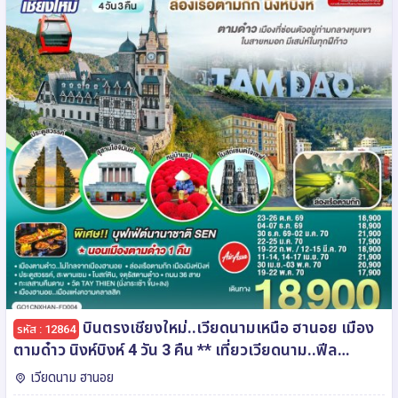
บินตรงเชียงใหม่..เวียดนามเหนือ ฮานอย เมือง
รหัส : 12864
ตามด๋าว นิงห์บิงห์ 4 วัน 3 คืน ** เที่ยวเวียดนาม..ฟีล
ยุโรป..ท่ามกลางสายหมอก** โดยสายการบิน AIR ASIA
เวียดนาม ฮานอย
(FD)