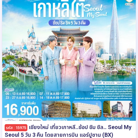
เชียงใหม่ เที่ยวเกาหลี..ช้อป ชิม ชิล.. Seoul My
รหัส : 15975
Seoul 5 วัน 3 คืน โดยสายการบิน แอร์ปูซาน (BX)